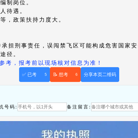
稳定编制岗位。
军人待遇。
内训等，政策扶持力度大。
并承担刑事责任，误闯禁飞区可能构成危害国家安
径。​​
供参考，报考前以现场核对信息为准！
✅ 已考
📝 想考
分享本页二维码
5
6
！
机号码:
备注留言: