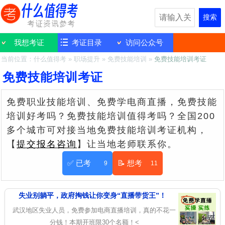
搜索
我想考证
考证目录
访问公众号
当前位置：
什么值得考
»
职场提升
»
免费技能培训
»
免费技能培训考证
免费技能培训考证
免费职业技能培训、免费学电商直播，免费技能
培训好考吗？免费技能培训值得考吗？全国200
多个城市可对接当地免费技能培训考证机构，
【
提交报名咨询
】让当地老师联系你。
✅ 已考
📝 想考
9
11
失业别躺平，政府掏钱让你变身“直播带货王”！
武汉地区失业人员，免费参加电商直播培训，真的不花一
分钱！本期开班限30个名额！<