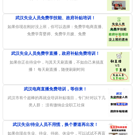
武汉失业人员免费学技能、政府补贴培训！
如果你现在刚好没上班，你可以选择：免费学电商直播、
免费学育婴师、免费学月嫂、免费
武汉失业人员免费学直播，政府补贴免费培训！
如果你正在待业中，与其天天刷直播，不如自己来搞直
播！ 每天刷直播，随便刷刷时间
武汉电商直播免费培训，等你来！
武汉市有个超棒的再就业培训补贴项目，专门针对以下几
类人群： 没有缴纳企业职工社保
武汉失业/待业人员不用慌，换个赛道再出发！
如果你现在失业、待业、待岗、休业中，可以试试不再盲