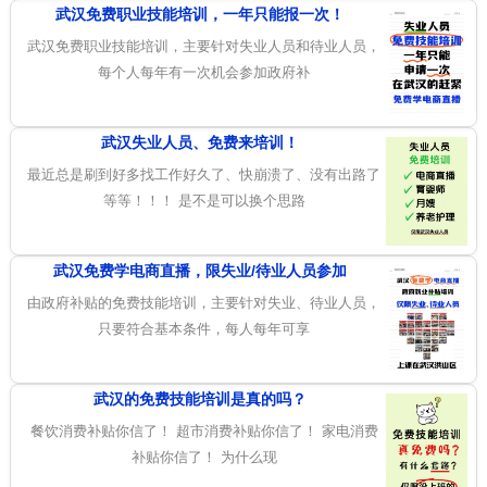
武汉免费职业技能培训，一年只能报一次！
武汉免费职业技能培训，主要针对失业人员和待业人员，
每个人每年有一次机会参加政府补
武汉失业人员、免费来培训！
最近总是刷到好多找工作好久了、快崩溃了、没有出路了
等等！！！ 是不是可以换个思路
武汉免费学电商直播，限失业/待业人员参加
由政府补贴的免费技能培训，主要针对失业、待业人员，
只要符合基本条件，每人每年可享
武汉的免费技能培训是真的吗？
餐饮消费补贴你信了！ 超市消费补贴你信了！ 家电消费
补贴你信了！ 为什么现