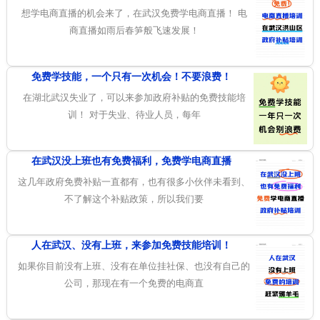
想学电商直播的机会来了，在武汉免费学电商直播！ 电
商直播如雨后春笋般飞速发展！
免费学技能，一个只有一次机会！不要浪费！
在湖北武汉失业了，可以来参加政府补贴的免费技能培
训！ 对于失业、待业人员，每年
在武汉没上班也有免费福利，免费学电商直播
这几年政府免费补贴一直都有，也有很多小伙伴未看到、
不了解这个补贴政策，所以我们要
人在武汉、没有上班，来参加免费技能培训！
如果你目前没有上班、没有在单位挂社保、也没有自己的
公司，那现在有一个免费的电商直