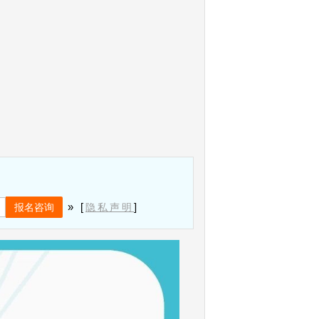
» [
]
隐私声明