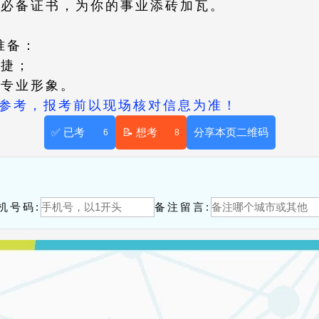
的必备证书，为你的事业添砖加瓦。
准备：
快捷；
的专业形象。
供参考，报考前以现场核对信息为准！
✅ 已考
📝 想考
分享本页二维码
6
8
！
机号码:
备注留言: