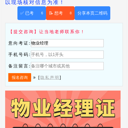
以现场核对信息为准！
✅ 已考
📝 想考
分享本页二维码
6
8
【提交咨询】让当地老师联系你！
意向考证:
手机号码:
备注留言:
» [
]
隐私声明