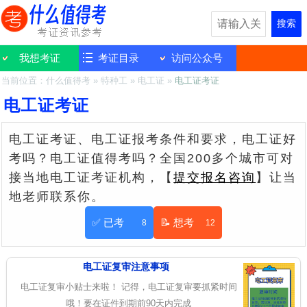
搜索
我想考证
考证目录
访问公众号
当前位置：
什么值得考
»
特种工
»
电工证
»
电工证考证
电工证考证
电工证考证、电工证报考条件和要求，电工证好
考吗？电工证值得考吗？全国200多个城市可对
接当地电工证考证机构，【
提交报名咨询
】让当
地老师联系你。
✅ 已考
📝 想考
8
12
电工证复审注意事项
电工证复审小贴士来啦！ 记得，电工证复审要抓紧时间
哦！要在证件到期前90天内完成