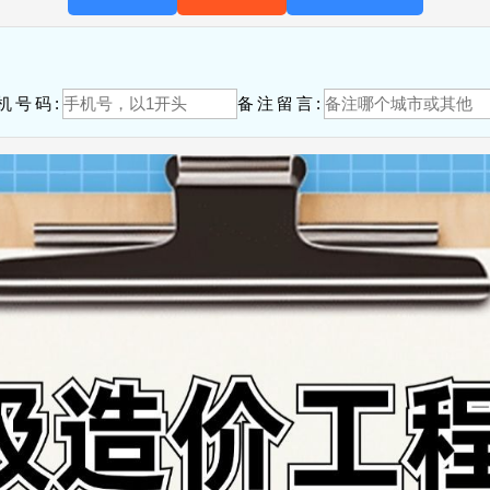
！
机号码:
备注留言: