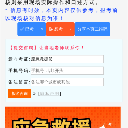
核则采用现场实际操作和口述方式。
* 信息有时效，本页内容仅供参考，报考前
以现场核对信息为准！
✅ 已考
📝 想考
分享本页二维码
9
7
【提交咨询】让当地老师联系你！
意向考证:
手机号码:
备注留言:
» [
]
隐私声明