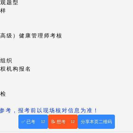
客观题型
多样
（高级）健康管理师考核
构组织
授权机构报名
年检
供参考，报考前以现场核对信息为准！
✅ 已考
📝 想考
分享本页二维码
12
12