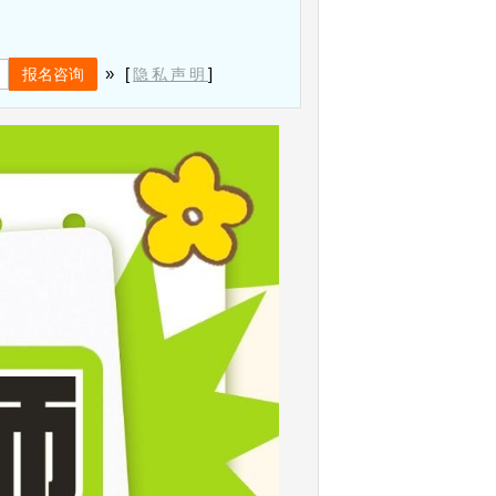
» [
]
隐私声明