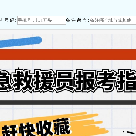
！
机号码:
备注留言: