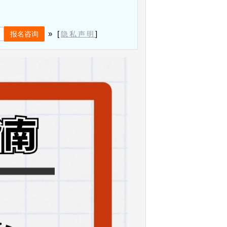
» [
]
隐私声明